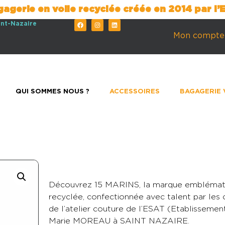
gagerie en voile recyclée créée en 2014 par l
int-Nazaire
Mon compte
QUI SOMMES NOUS ?
ACCESSOIRES
BAGAGERIE 
Découvrez 15 MARINS, la marque emblématiq
recyclée, confectionnée avec talent par les c
de l’atelier couture de l’ESAT (Etablisseme
Marie MOREAU à SAINT NAZAIRE.