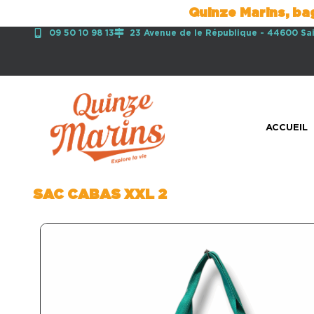
Quinze Marins, ba
09 50 10 98 13
23 Avenue de le République - 44600 Sa
ACCUEIL
SAC CABAS XXL 2