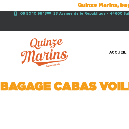
Quinze Marins, ba
09 50 10 98 13
23 Avenue de le République - 44600 Sa
ACCUEIL
BAGAGE CABAS VOILE