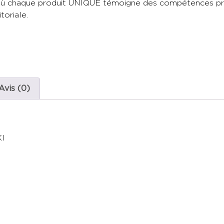
t où chaque produit UNIQUE témoigne des compétences pr
toriale.
Avis (0)
I