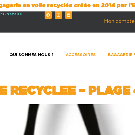
gagerie en voile recyclée créée en 2014 par l
int-Nazaire
Mon compte
QUI SOMMES NOUS ?
ACCESSOIRES
BAGAGERIE 
 RECYCLEE – PLAGE 