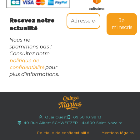
Recevez notre
actualité
Nous ne
spammons pas !
Consultez notre
politique de
pour
confidentialité
plus d’informations.
Quai Ouest
09 50 10 98 13
40 Rue Albert SCHWEITZER - 44600 Saint-Nazaire
Politique de confidentialité
Mentions légales