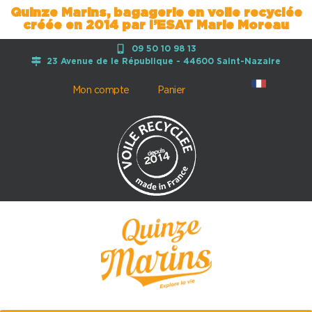
Quinze Marins, bagagerie en voile recyclée
créée en 2014 par l’ESAT Marie Moreau
09 50 10 98 13
23 Avenue de le République - 44600 Saint-Nazaire
Mon compte
Panier