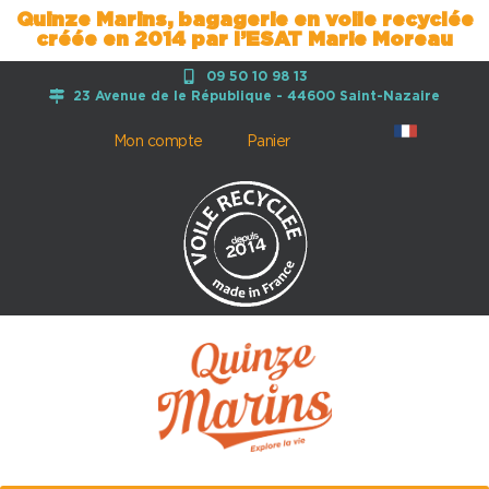
Quinze Marins, bagagerie en voile recyclée
créée en 2014 par l’ESAT Marie Moreau
09 50 10 98 13
23 Avenue de le République - 44600 Saint-Nazaire
Mon compte
Panier