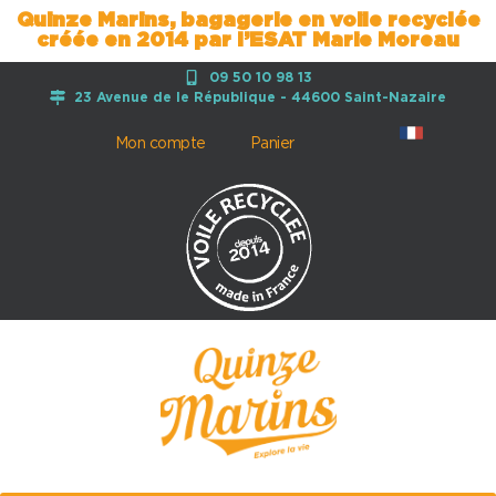
Quinze Marins, bagagerie en voile recyclée
créée en 2014 par l’ESAT Marie Moreau
09 50 10 98 13
23 Avenue de le République - 44600 Saint-Nazaire
Mon compte
Panier