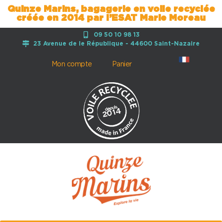
Quinze Marins, bagagerie en voile recyclée
créée en 2014 par l’ESAT Marie Moreau
09 50 10 98 13
23 Avenue de le République - 44600 Saint-Nazaire
Mon compte
Panier